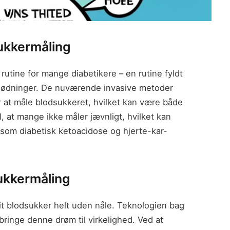
ukkermåling
rutine for mange diabetikere – en rutine fyldt
blødninger. De nuværende invasive metoder
or at måle blodsukkeret, hvilket kan være både
l, at mange ikke måler jævnligt, hvilket kan
r som diabetisk ketoacidose og hjerte-kar-
sukkermåling
dit blodsukker helt uden nåle. Teknologien bag
bringe denne drøm til virkelighed. Ved at