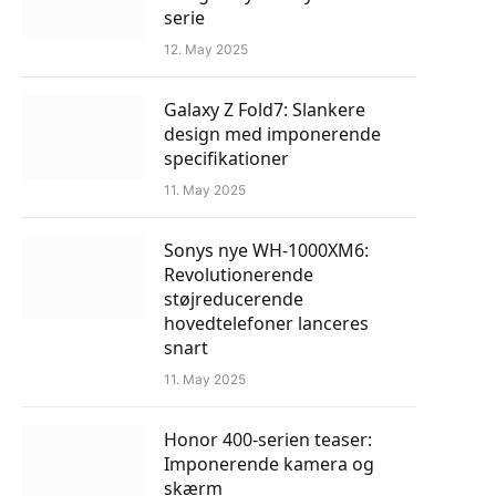
serie
12. May 2025
Galaxy Z Fold7: Slankere
design med imponerende
specifikationer
11. May 2025
Sonys nye WH-1000XM6:
Revolutionerende
støjreducerende
hovedtelefoner lanceres
snart
11. May 2025
Honor 400-serien teaser:
Imponerende kamera og
skærm