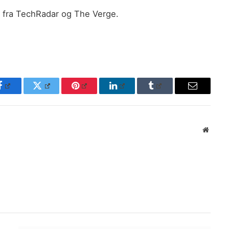
ne fra TechRadar og The Verge.
Facebook
Twitter
Pinterest
LinkedIn
Tumblr
Email
Websit