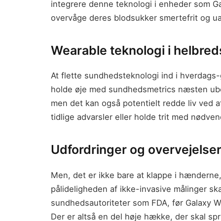
integrere denne teknologi i enheder som Gal
overvåge deres blodsukker smertefrit og u
Wearable teknologi i helbre
At flette sundhedsteknologi ind i hverdag
holde øje med sundhedsmetrics næsten ubem
men det kan også potentielt redde liv ved at
tidlige advarsler eller holde trit med nødve
Udfordringer og overvejelse
Men, det er ikke bare at klappe i hænderne,
pålideligheden af ikke-invasive målinger sk
sundhedsautoriteter som FDA, før Galaxy W
Der er altså en del høje hække, der skal sp