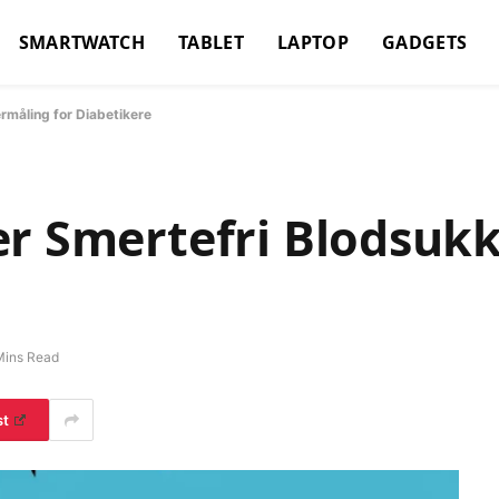
SMARTWATCH
TABLET
LAPTOP
GADGETS
rmåling for Diabetikere
er Smertefri Blodsuk
Mins Read
st