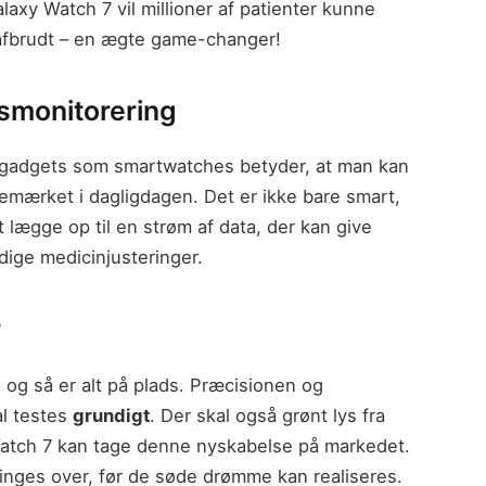
axy Watch 7 vil millioner af patienter kunne
afbrudt – en ægte game-changer!
dsmonitorering
s-gadgets som smartwatches betyder, at man kan
ærket i dagligdagen. Det er ikke bare smart,
 lægge op til en strøm af data, der kan give
ndige medicinjusteringer.
r
 og så er alt på plads. Præcisionen og
al testes
grundigt
. Der skal også grønt lys fra
atch 7 kan tage denne nyskabelse på markedet.
ringes over, før de søde drømme kan realiseres.