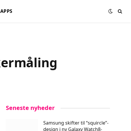
APPS
kermåling
Seneste nyheder
Samsung skifter til “squircle”-
design i ny Galaxy Watch8-