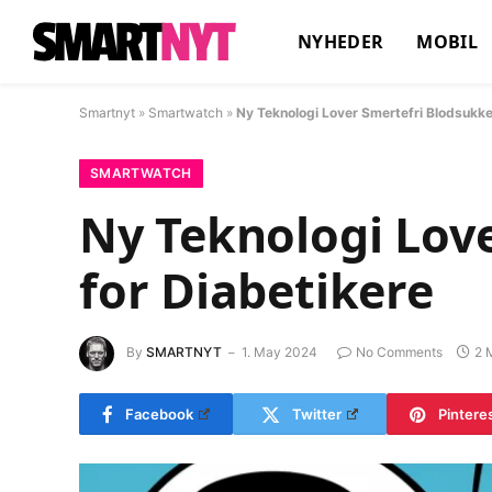
NYHEDER
MOBIL
Smartnyt
»
Smartwatch
»
Ny Teknologi Lover Smertefri Blodsukke
SMARTWATCH
Ny Teknologi Lov
for Diabetikere
By
SMARTNYT
1. May 2024
No Comments
2 
Facebook
Twitter
Pintere