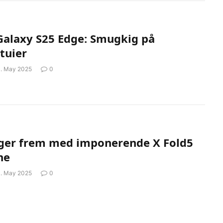
alaxy S25 Edge: Smugkig på
etuier
1. May 2025
0
nger frem med imponerende X Fold5
ne
1. May 2025
0