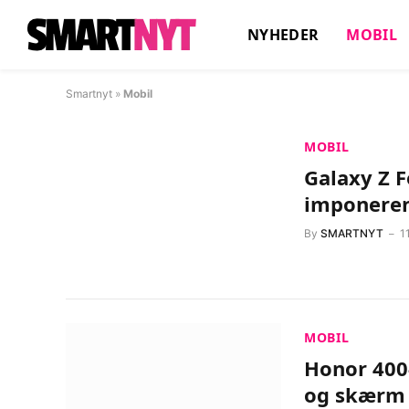
NYHEDER
MOBIL
Smartnyt
»
Mobil
MOBIL
Galaxy Z F
imponeren
By
SMARTNYT
1
MOBIL
Honor 400
og skærm