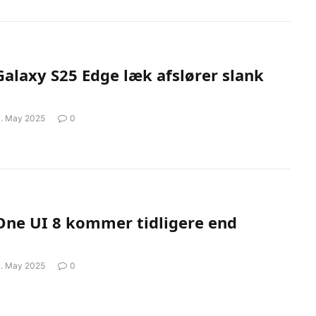
alaxy S25 Edge læk afslører slank
1. May 2025
0
ne UI 8 kommer tidligere end
1. May 2025
0