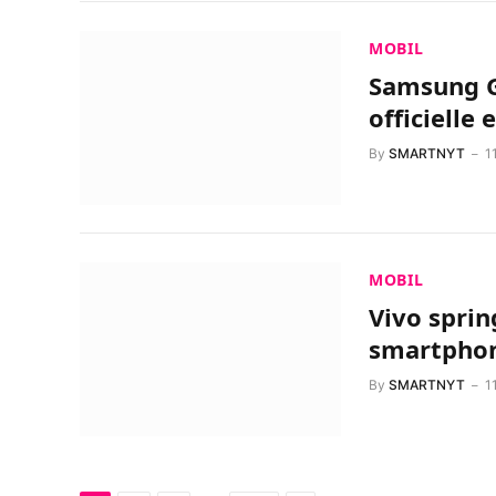
MOBIL
Samsung G
officielle 
By
SMARTNYT
1
MOBIL
Vivo spri
smartpho
By
SMARTNYT
1