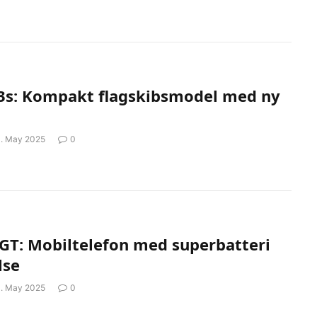
3s: Kompakt flagskibsmodel med ny
1. May 2025
0
 GT: Mobiltelefon med superbatteri
lse
1. May 2025
0