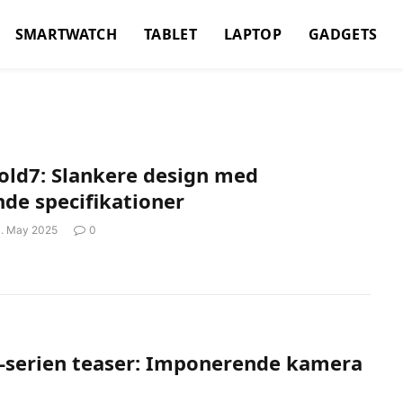
SMARTWATCH
TABLET
LAPTOP
GADGETS
old7: Slankere design med
de specifikationer
1. May 2025
0
-serien teaser: Imponerende kamera