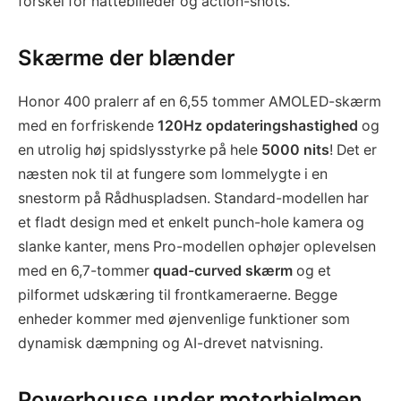
forskel for nattebilleder og action-shots.
Skærme der blænder
Honor 400 pralerr af en 6,55 tommer AMOLED-skærm
med en forfriskende
120Hz opdateringshastighed
og
en utrolig høj spidslysstyrke på hele
5000 nits
! Det er
næsten nok til at fungere som lommelygte i en
snestorm på Rådhuspladsen. Standard-modellen har
et fladt design med et enkelt punch-hole kamera og
slanke kanter, mens Pro-modellen ophøjer oplevelsen
med en 6,7-tommer
quad-curved skærm
og et
pilformet udskæring til frontkameraerne. Begge
enheder kommer med øjenvenlige funktioner som
dynamisk dæmpning og AI-drevet natvisning.
Powerhouse under motorhjelmen