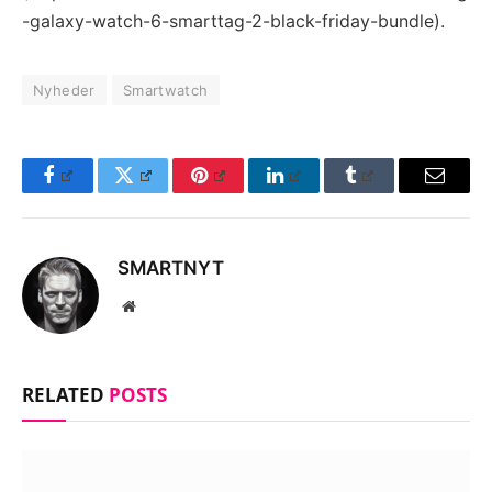
-galaxy-watch-6-smarttag-2-black-friday-bundle).
Nyheder
Smartwatch
Facebook
Twitter
Pinterest
LinkedIn
Tumblr
Email
SMARTNYT
Website
RELATED
POSTS