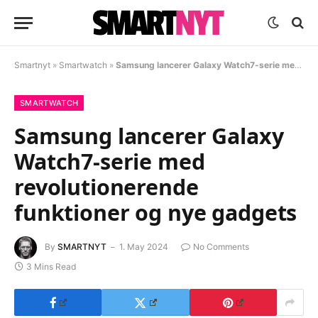
Smartnyt
»
Smartwatch
»
Samsung lancerer Galaxy Watch7-serie med revolutionerende funktioner og nye gadgets
SMARTWATCH
Samsung lancerer Galaxy
Watch7-serie med
revolutionerende
funktioner og nye gadgets
By
SMARTNYT
1. May 2024
No Comments
3 Mins Read