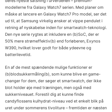
deres nyeste satsning i urverdenen – premium-
modellerne fra Galaxy Watch7 serien. Med planer om
måske at lancere en Galaxy Watch7 Pro model, ser det
ud til, at Samsung virkelig ønsker at vippe pendulet i
retning af nyskabelse inden for smartwatch-teknologi.
Den nye serie rygtes at inkludere en (b)SoC, der er
50% mere strømeffektiv(b) end forløberen, Exynos
W390, hvilket lover godt for både ydeevne og
batterilevetid.
En af de mest spændende mulige funktioner er
(b)blodsukkermåling(b), som kunne blive en game-
changer for dem, der søger et smartwatch, der ikke
blot holder øje med træningen, men også med
sukkerniveauet. Forestil dig at kunne finde
candyflossens kulhydrat-niveau ved et enkelt blik på
uret under sommerens tivoliture – fremtiden er næsten