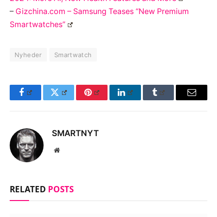
–
Gizchina.com – Samsung Teases “New Premium
Smartwatches”
Nyheder
Smartwatch
Facebook
Twitter
Pinterest
LinkedIn
Tumblr
Email
SMARTNYT
Website
RELATED
POSTS