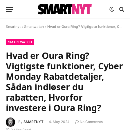
Smartnyt
»
Smartwatch
»
Hvad er Oura Ring? Vigtigste funktioner, Cyber Monday Rabatdetaljer, Sådan indløser du rabatten, Hvorfor investere i Oura Ring?
SMARTWATCH
Hvad er Oura Ring?
Vigtigste funktioner, Cyber
Monday Rabatdetaljer,
Sådan indløser du
rabatten, Hvorfor
investere i Oura Ring?
By
SMARTNYT
4. May 2024
No Comments
2 Mins Read