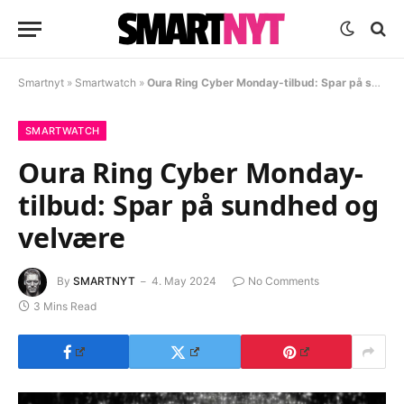
Smartnyt
»
Smartwatch
»
Oura Ring Cyber Monday-tilbud: Spar på sundhed og velvære
SMARTWATCH
Oura Ring Cyber Monday-
tilbud: Spar på sundhed og
velvære
By
SMARTNYT
4. May 2024
No Comments
3 Mins Read