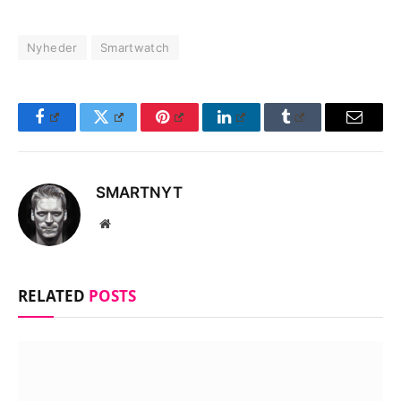
Nyheder
Smartwatch
Facebook
Twitter
Pinterest
LinkedIn
Tumblr
Email
SMARTNYT
Website
RELATED
POSTS