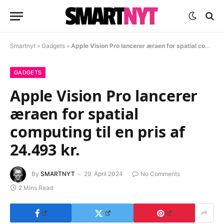
Smartnyt
»
Gadgets
»
Apple Vision Pro lancerer æraen for spatial computing til en pris af 24.493 kr.
GADGETS
Apple Vision Pro lancerer
æraen for spatial
computing til en pris af
24.493 kr.
By
SMARTNYT
29. April 2024
No Comments
2 Mins Read