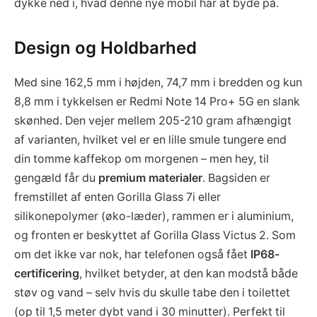
dykke ned i, hvad denne nye mobil har at byde på.
Design og Holdbarhed
Med sine 162,5 mm i højden, 74,7 mm i bredden og kun
8,8 mm i tykkelsen er Redmi Note 14 Pro+ 5G en slank
skønhed. Den vejer mellem 205-210 gram afhængigt
af varianten, hvilket vel er en lille smule tungere end
din tomme kaffekop om morgenen – men hey, til
gengæld får du
premium materialer
. Bagsiden er
fremstillet af enten Gorilla Glass 7i eller
silikonepolymer (øko-læder), rammen er i aluminium,
og fronten er beskyttet af Gorilla Glass Victus 2. Som
om det ikke var nok, har telefonen også fået
IP68-
certificering
, hvilket betyder, at den kan modstå både
støv og vand – selv hvis du skulle tabe den i toilettet
(op til 1,5 meter dybt vand i 30 minutter). Perfekt til