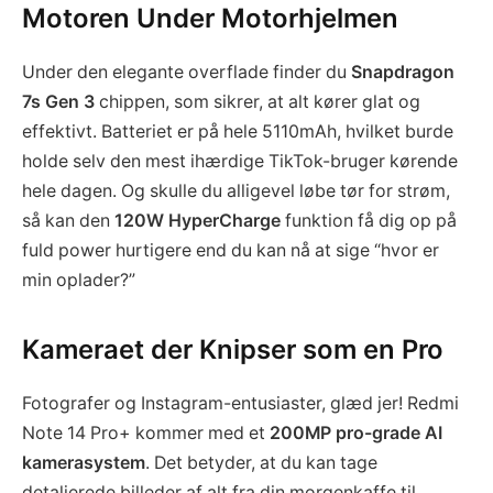
Motoren Under Motorhjelmen
Under den elegante overflade finder du
Snapdragon
7s Gen 3
chippen, som sikrer, at alt kører glat og
effektivt. Batteriet er på hele 5110mAh, hvilket burde
holde selv den mest ihærdige TikTok-bruger kørende
hele dagen. Og skulle du alligevel løbe tør for strøm,
så kan den
120W HyperCharge
funktion få dig op på
fuld power hurtigere end du kan nå at sige “hvor er
min oplader?”
Kameraet der Knipser som en Pro
Fotografer og Instagram-entusiaster, glæd jer! Redmi
Note 14 Pro+ kommer med et
200MP pro-grade AI
kamerasystem
. Det betyder, at du kan tage
detaljerede billeder af alt fra din morgenkaffe til