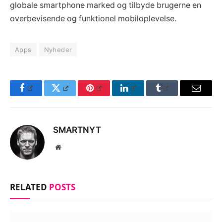
globale smartphone marked og tilbyde brugerne en
overbevisende og funktionel mobiloplevelse.
Apps
Nyheder
Facebook
Twitter
Pinterest
LinkedIn
Tumblr
Email
SMARTNYT
Website
RELATED
POSTS