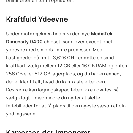
briller efter en tur til optikeren!”
Kraftfuld Ydeevne
Under motorhjelmen finder vi den nye
MediaTek
Dimensity 9400
chipset, som lover exceptionel
ydeevne med sin octa-core processor. Med
hastigheder på op til 3,626 GHz er dette en sand
kraftkarl. Vælg mellem 12 GB eller 16 GB RAM og enten
256 GB eller 512 GB lagerplads, og du har en enhed,
der er klar til alt, hvad du kan kaste efter den.
Desværre kan lagringskapaciteten ikke udvides, så
vælg klogt – medmindre du nyder at slette
feriebilleder for at få plads til den nyeste sæson af din
yndlingsserie!
Kameraer, der Imponerer