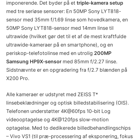
imponerende. Det byder på et
triple-kamera setup
med tre seriøse sensorer: En 50MP Sony LYT818-
sensor med 35mm f/1.69 linse som hovedkamera, en
50MP Sony LYT818-sensor med 14mm linse til
ultrawide (hvilket gør det til et af de mest kraftfulde
ultrawide-kameraer på en smartphone), og en
periskop-telefotolinse med en utrolig
200MP
Samsung HP9X-sensor
med 85mm f/2.27 linse.
Sidstnævnte er en opgradering fra f/2.7 blænden på
X200 Pro.
Alle kameraer er udstyret med ZEISS T*
linsebeklædninger og optisk billedstabilisering (OIS).
Telefonen understøtter 4K@60fps 10-bit Log
videooptagelse og 4K@120fps slow-motion
optagelse. Med to dedikerede billedbehandlingschips
– Vivo VS1 (til præ-processering af eksponering, fokus