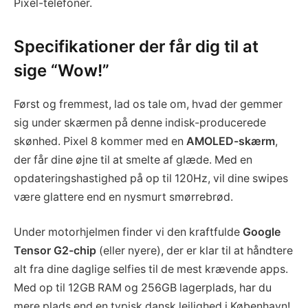
Pixel-telefoner.
Specifikationer der får dig til at
sige “Wow!”
Først og fremmest, lad os tale om, hvad der gemmer
sig under skærmen på denne indisk-producerede
skønhed. Pixel 8 kommer med en
AMOLED-skærm
,
der får dine øjne til at smelte af glæde. Med en
opdateringshastighed på op til 120Hz, vil dine swipes
være glattere end en nysmurt smørrebrød.
Under motorhjelmen finder vi den kraftfulde
Google
Tensor G2-chip
(eller nyere), der er klar til at håndtere
alt fra dine daglige selfies til de mest krævende apps.
Med op til 12GB RAM og 256GB lagerplads, har du
mere plads end en typisk dansk lejlighed i København!