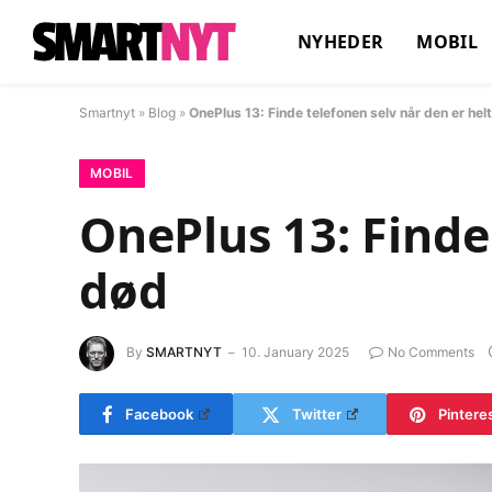
NYHEDER
MOBIL
Smartnyt
»
Blog
»
OnePlus 13: Finde telefonen selv når den er hel
MOBIL
OnePlus 13: Finde
død
By
SMARTNYT
10. January 2025
No Comments
Facebook
Twitter
Pintere