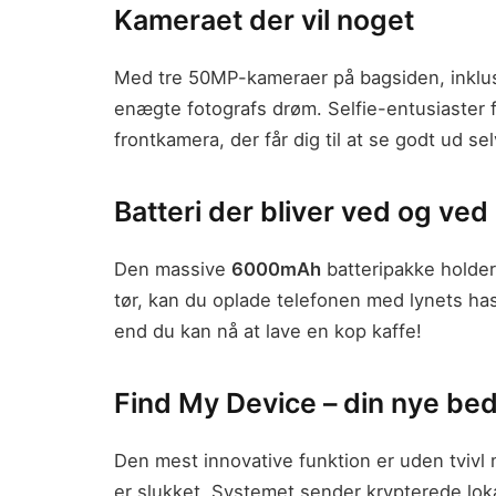
Kameraet der vil noget
Med tre 50MP-kameraer på bagsiden, inklusi
enægte fotografs drøm. Selfie-entusiaster 
frontkamera, der får dig til at se godt ud 
Batteri der bliver ved og ved
Den massive
6000mAh
batteripakke holder
tør, kan du oplade telefonen med lynets ha
end du kan nå at lave en kop kaffe!
Find My Device – din nye be
Den mest innovative funktion er uden tvivl 
er slukket. Systemet sender krypterede loka