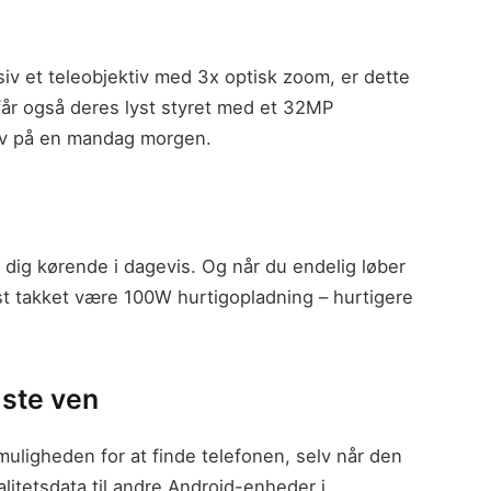
v et teleobjektiv med 3x optisk zoom, er dette
får også deres lyst styret med et 32MP
selv på en mandag morgen.
 dig kørende i dagevis. Og når du endelig løber
st takket være 100W hurtigopladning – hurtigere
dste ven
muligheden for at finde telefonen, selv når den
litetsdata til andre Android-enheder i