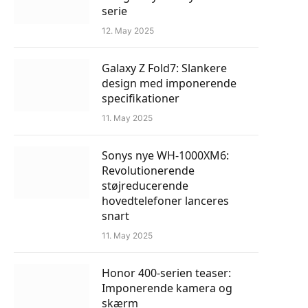
serie
12. May 2025
Galaxy Z Fold7: Slankere
design med imponerende
specifikationer
11. May 2025
Sonys nye WH-1000XM6:
Revolutionerende
støjreducerende
hovedtelefoner lanceres
snart
11. May 2025
Honor 400-serien teaser:
Imponerende kamera og
skærm