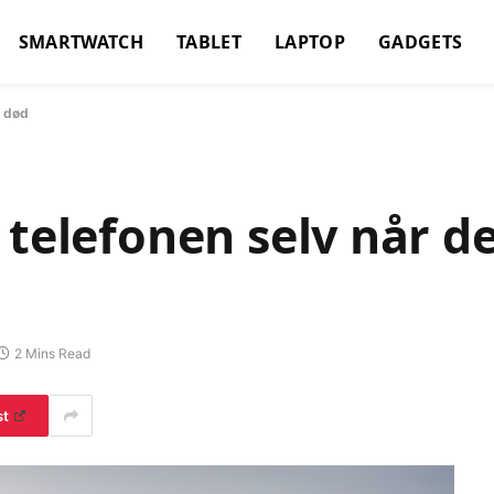
SMARTWATCH
TABLET
LAPTOP
GADGETS
t død
 telefonen selv når de
2 Mins Read
st