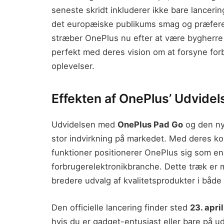
seneste skridt inkluderer ikke bare lancerin
det europæiske publikums smag og præferenc
stræber OnePlus nu efter at være bygherre
perfekt med deres vision om at forsyne fo
oplevelser.
Effekten af OnePlus’ Udvidel
Udvidelsen med
OnePlus Pad Go
og den ny
stor indvirkning på markedet. Med deres ko
funktioner positionerer OnePlus sig som e
forbrugerelektronikbranche. Dette træk er me
bredere udvalg af kvalitetsprodukter i både
Den officielle lancering finder sted
23. apri
hvis du er gadget-entusiast eller bare på u