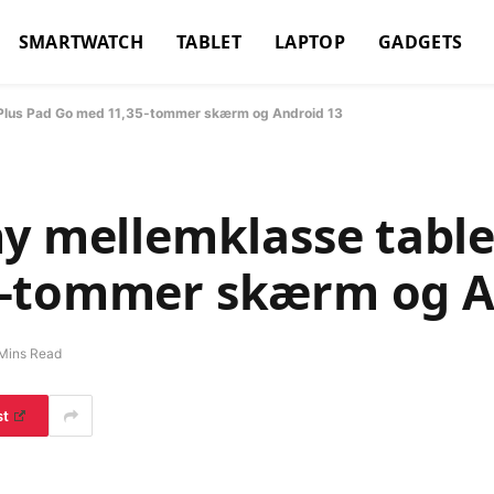
SMARTWATCH
TABLET
LAPTOP
GADGETS
nePlus Pad Go med 11,35-tommer skærm og Android 13
ny mellemklasse table
5-tommer skærm og A
Mins Read
st