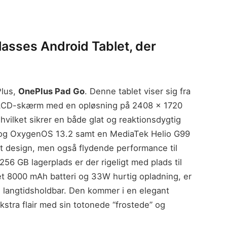
asses Android Tablet, der
Plus,
OnePlus Pad Go
. Denne tablet viser sig fra
 LCD-skærm med en opløsning på 2408 x 1720
hvilket sikrer en både glat og reaktionsdygtig
 og OxygenOS 13.2 samt en MediaTek Helio G99
ot design, men også flydende performance til
256 GB lagerplads er der rigeligt med plads til
t 8000 mAh batteri og 33W hurtig opladning, er
 langtidsholdbar. Den kommer i en elegant
 ekstra flair med sin totonede “frostede” og