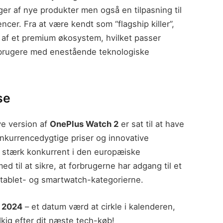
ger af nye produkter men også en tilpasning til
er. Fra at være kendt som “flagship killer”,
 af et premium økosystem, hvilket passer
rbrugere med enestående teknologiske
se
e version af
OnePlus Watch 2
er sat til at have
nkurrencedygtige priser og innovative
n stærk konkurrent i den europæiske
d til at sikre, at forbrugerne har adgang til et
 tablet- og smartwatch-kategorierne.
l 2024
– et datum værd at cirkle i kalenderen,
dkig efter dit næste tech-køb!