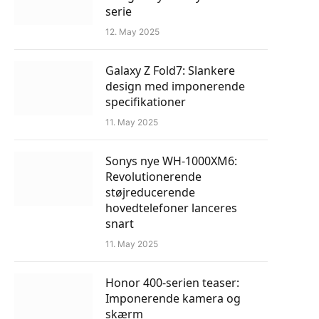
serie
12. May 2025
Galaxy Z Fold7: Slankere
design med imponerende
specifikationer
11. May 2025
Sonys nye WH-1000XM6:
Revolutionerende
støjreducerende
hovedtelefoner lanceres
snart
11. May 2025
Honor 400-serien teaser:
Imponerende kamera og
skærm