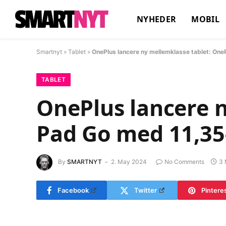
NYHEDER
MOBIL
Smartnyt
»
Tablet
»
OnePlus lancere ny mellemklasse tablet: O
TABLET
OnePlus lancere 
Pad Go med 11,3
By
SMARTNYT
2. May 2024
No Comments
3 
Facebook
Twitter
Pintere