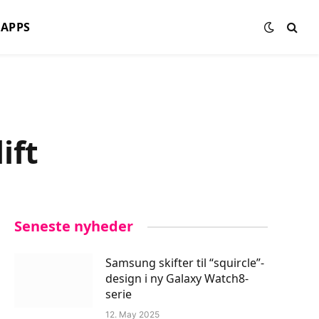
APPS
ift
Seneste nyheder
Samsung skifter til “squircle”-
design i ny Galaxy Watch8-
serie
12. May 2025