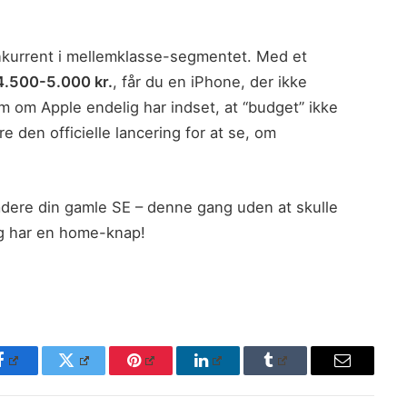
konkurrent i mellemklasse-segmentet. Med et
4.500-5.000 kr.
, får du en iPhone, der ikke
 om Apple endelig har indset, at “budget” ikke
e den officielle lancering for at se, om
radere din gamle SE – denne gang uden at skulle
ig har en home-knap!
Facebook
Twitter
Pinterest
LinkedIn
Tumblr
Email