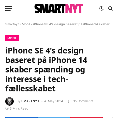
Smartnyt
»
Mobil
»
iPhone SE 4’s design baseret på iPhone 14 skaber spænding og interesse i tech-fællesskabet
MOBIL
iPhone SE 4’s design
baseret på iPhone 14
skaber spænding og
interesse i tech-
fællesskabet
By
SMARTNYT
4. May 2024
No Comments
3 Mins Read