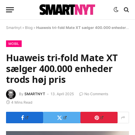
Smartnyt
»
Blog
»
Huaweis tri-fold Mate XT sælger 400.000 enheder trods høj pris
MOBIL
Huaweis tri-fold Mate XT
sælger 400.000 enheder
trods høj pris
By
SMARTNYT
13. April 2025
No Comments
4 Mins Read