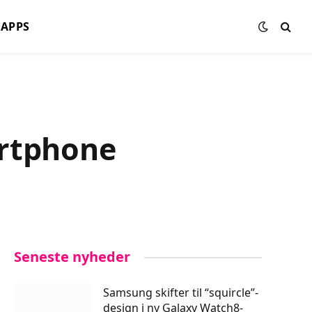
APPS
artphone
Seneste nyheder
Samsung skifter til “squircle”-
design i ny Galaxy Watch8-