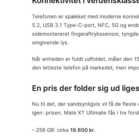
Konnektivitet i verdensklass
Telefonen er spækket med moderne konnekti
5.2, USB 3.1 Type-C-port, NFC, 5G og endd
sidemontereret fingeraftrykssensor, tyngde
omgivende lys.
Når enheden er fuldt udfoldet, måler den 1
den letteste telefon på markedet, men impon
En pris der folder sig ud li
Nu til det, der sandsynligvis vil få de fle
igen: prisen. Mate XT Ultimate fås i tre fors
– 256 GB: cirka
19.600 kr.