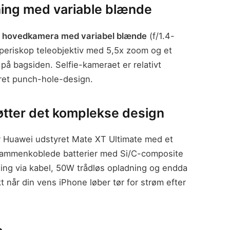
ng med variable blænde
hovedkamera med variabel blænde
(f/1.4-
P periskop teleobjektiv med 5,5x zoom og et
på bagsiden. Selfie-kameraet er relativt
kret punch-hole-design.
øtter det komplekse design
ar Huawei udstyret Mate XT Ultimate med et
 sammenkoblede batterier med Si/C-composite
ing via kabel, 50W trådløs opladning og endda
 når din vens iPhone løber tør for strøm efter