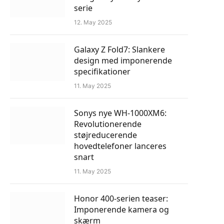
serie
12. May 2025
Galaxy Z Fold7: Slankere
design med imponerende
specifikationer
11. May 2025
Sonys nye WH-1000XM6:
Revolutionerende
støjreducerende
hovedtelefoner lanceres
snart
11. May 2025
Honor 400-serien teaser:
Imponerende kamera og
skærm