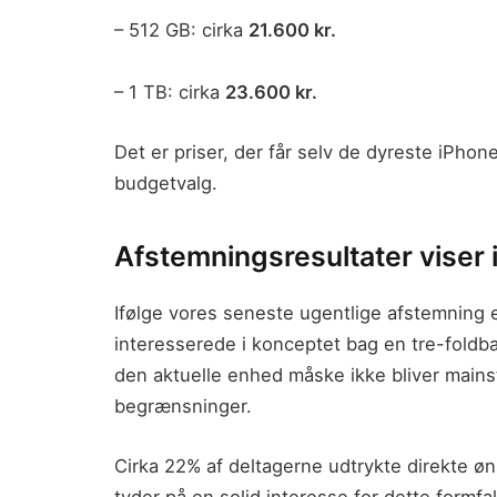
– 512 GB: cirka
21.600 kr.
– 1 TB: cirka
23.600 kr.
Det er priser, der får selv de dyreste iPhon
budgetvalg.
Afstemningsresultater viser 
Ifølge vores seneste ugentlige afstemning 
interesserede i konceptet bag en tre-fold
den aktuelle enhed måske ikke bliver mains
begrænsninger.
Cirka 22% af deltagerne udtrykte direkte øn
tyder på en solid interesse for dette formfa