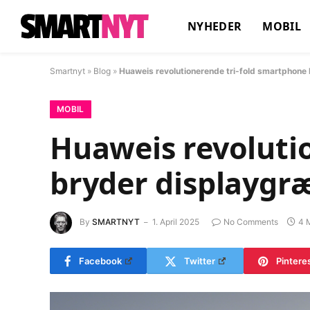
NYHEDER
MOBIL
Smartnyt
»
Blog
»
Huaweis revolutionerende tri-fold smartphone
MOBIL
Huaweis revoluti
bryder displaygr
By
SMARTNYT
1. April 2025
No Comments
4 
Facebook
Twitter
Pintere