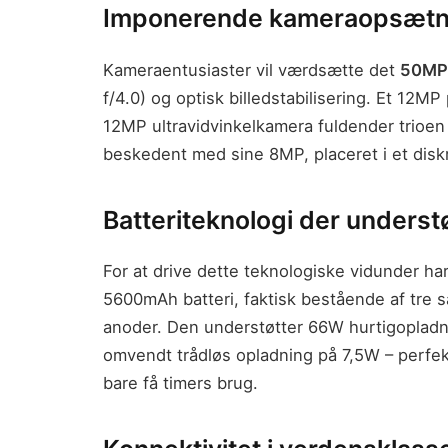
Imponerende kameraopsætni
Kameraentusiaster vil værdsætte det
50MP 
f/4.0) og optisk billedstabilisering. Et 12M
12MP ultravidvinkelkamera fuldender trioen 
beskedent med sine 8MP, placeret i et dis
Batteriteknologi der underst
For at drive dette teknologiske vidunder h
5600mAh batteri, faktisk bestående af tre
anoder. Den understøtter 66W hurtigopladn
omvendt trådløs opladning på 7,5W – perfekt
bare få timers brug.