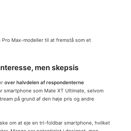
e Pro Max-modeller til at fremstå som et
interesse, men skepsis
er
over halvdelen af respondenterne
bar smartphone som Mate XT Ultimate, selvom
tream på grund af den høje pris og andre
ske om at eje en tri-foldbar smartphone, hvilket
ktor. Mange ser potentialet i designet, men