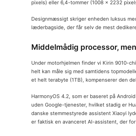
pixels) eller 6,4-tommer (1008 x 2232 pixels
Designmæssigt skriger enheden luksus med
læderbagside, der får selv de mest dedikere
Middelmådig processor, me
Under motorhjelmen finder vi Kirin 9010-c
helt kan måle sig med samtidens topmodel
et helt terabyte (1TB), kompenserer den de
HarmonyOS 4.2, som er baseret på Android 
uden Google-tjenester, hvilket stadig er Hu
danske stemmestyrede assistent Xiaoyi lyde
er faktisk en avanceret AI-assistent, der fo