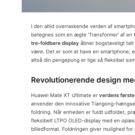
I den altid overraskende verden af smartph
betegnes som en ægte ‘Transformer’ af en 
tre-foldbare display
åbner bogstaveligt tal
være. Det er som at have en smartphone, en
altså din pengepung er lige så fleksibel som
Revolutionerende design med
Huawei Mate XT Ultimate er
verdens første
anvender den innovative Tiangong-hængsel
foldning. Når enheden er fuldt udfoldet, 
fleksibelt LTPO OLED-display med en opløs
billedformat. Foldningen giver mulighed fo