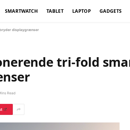
SMARTWATCH
TABLET
LAPTOP
GADGETS
 bryder displaygrænser
onerende tri-fold sm
ænser
Mins Read
st