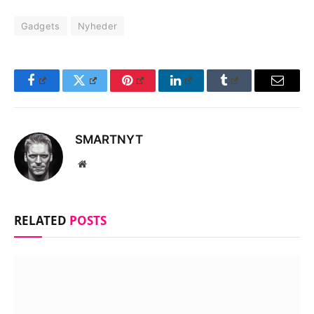
Gadgets
Nyheder
Facebook
Twitter
Pinterest
LinkedIn
Tumblr
Email
SMARTNYT
Website
RELATED
POSTS