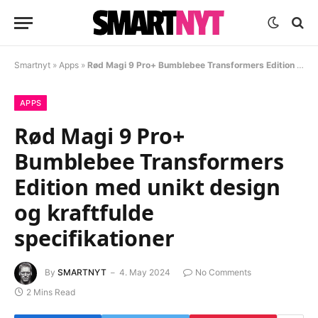
Smartnyt
»
Apps
»
Rød Magi 9 Pro+ Bumblebee Transformers Edition med unikt design og kraftfulde specifikationer
APPS
Rød Magi 9 Pro+
Bumblebee Transformers
Edition med unikt design
og kraftfulde
specifikationer
By
SMARTNYT
4. May 2024
No Comments
2 Mins Read