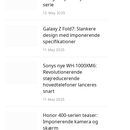
serie
12. May 2025
Galaxy Z Fold7: Slankere
design med imponerende
specifikationer
11. May 2025
Sonys nye WH-1000XM6:
Revolutionerende
støjreducerende
hovedtelefoner lanceres
snart
11. May 2025
Honor 400-serien teaser:
Imponerende kamera og
skærm