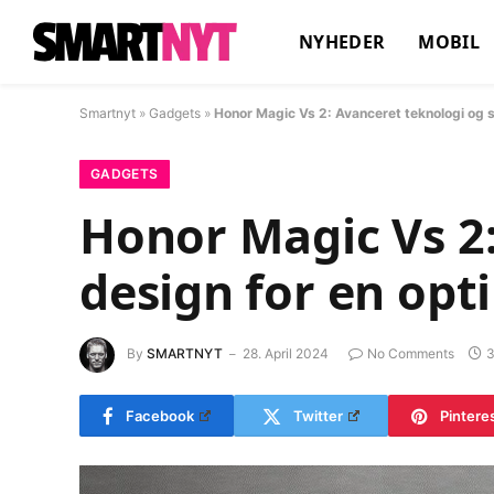
NYHEDER
MOBIL
Smartnyt
»
Gadgets
»
Honor Magic Vs 2: Avanceret teknologi og s
GADGETS
Honor Magic Vs 2
design for en opt
By
SMARTNYT
28. April 2024
No Comments
3
Facebook
Twitter
Pintere