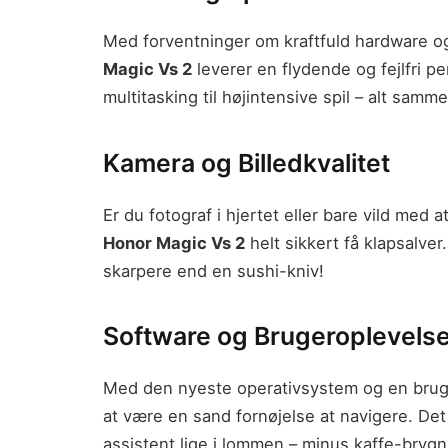
Med forventninger om kraftfuld hardware og
Magic Vs 2
leverer en flydende og fejlfri p
multitasking til højintensive spil – alt sa
Kamera og Billedkvalitet
Er du fotograf i hjertet eller bare vild med 
Honor Magic Vs 2
helt sikkert få klapsalver
skarpere end en sushi-kniv!
Software og Brugeroplevels
Med den nyeste operativsystem og en bruge
at være en sand fornøjelse at navigere. De
assistent lige i lommen – minus kaffe-brygni