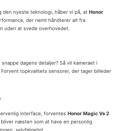
 den nyeste teknologi, håber vi på, at
Honor
erformance, der nemt håndterer alt fra
mmen uden at svede overhovedet.
at snappe dagens detaljer? Så vil kameraet i
. Forvent topkvalitets sensorer, der tager billeder
e
rvenlig interface, forventes
Honor Magic Vs 2
t bliver næsten som at have en personlig
ngen, selvfølgelig!