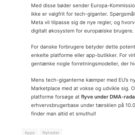
Med disse bøder sender Europa-Kommissi
ikke er valgfrit for tech-giganter. Spørgsm
Meta vil tilpasse sig de nye regler, og hvorv
digitalt økosystem for europæiske brugere.
For danske forbrugere betyder dette potent
enkelte platforme eller app-butikker. For v
gentænke nogle forretningsmodeller, der hidt
Mens tech-giganterne kæmper med EU’s nye
Marketplace med at vokse og udvikle sig. Og
platforme forsøge at
flyve under DMA-rad
erhvervsbrugerbase under tærsklen på 10.00
finder man altid et smuthul!
Apps
Nyheder