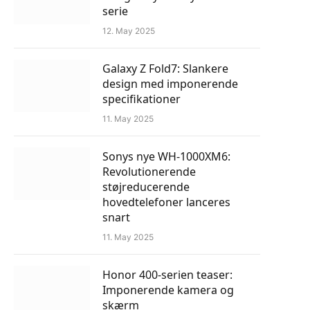
serie
12. May 2025
Galaxy Z Fold7: Slankere
design med imponerende
specifikationer
11. May 2025
Sonys nye WH-1000XM6:
Revolutionerende
støjreducerende
hovedtelefoner lanceres
snart
11. May 2025
Honor 400-serien teaser:
Imponerende kamera og
skærm