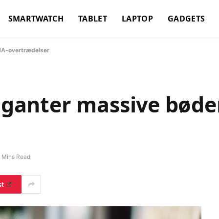
SMARTWATCH
TABLET
LAPTOP
GADGETS
DMA-overtrædelser
giganter massive bøde
 Mins Read
st