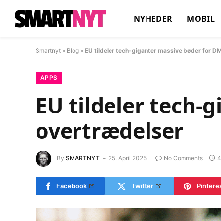
NYHEDER
MOBIL
Smartnyt
»
Blog
»
EU tildeler tech-giganter massive bøder for 
APPS
EU tildeler tech-
overtrædelser
By
SMARTNYT
25. April 2025
No Comments
4
Facebook
Twitter
Pintere