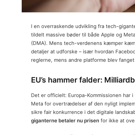
I en overraskende udvikling fra tech-giga
tildelt massive bøder til både Apple og Meta
(DMA). Mens tech-verdenens kæmper kæmpe
detaljer at udforske – især hvordan Facebo
reglerne, mens andre platforme blev fanget 
EU’s hammer falder: Milliardb
Det er officielt: Europa-Kommissionen har i
Meta for overtrædelser af den nyligt imple
sikre fair konkurrence i det digitale landsk
giganterne betaler nu prisen
for ikke at ove