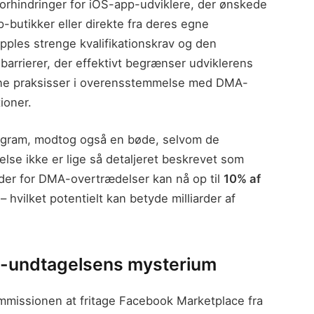
 forhindringer for iOS-app-udviklere, der ønskede
p-butikker eller direkte fra deres egne
les strenge kvalifikationskrav og den
arrierer, der effektivt begrænser udviklerens
sine praksisser i overensstemmelse med DMA-
ioner.
tagram, modtog også en bøde, selvom de
lse ikke er lige så detaljeret beskrevet som
der for DMA-overtrædelser kan nå op til
10% af
– hvilket potentielt kan betyde milliarder af
-undtagelsens mysterium
ommissionen at fritage Facebook Marketplace fra