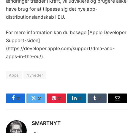
ændringer træder i kraft, vil udviklere og brugere alike
have brug for at tilpasse sig det nye app-
distributionslandskab i EU.
For mere information kan du besøge [Apple Developer
Support-siden]
(https://developer.apple.com/support/dma-and-
apps-in-the-eu/).
Apps
Nyheder
Facebook
Twitter
Pinterest
LinkedIn
Tumblr
Email
SMARTNYT