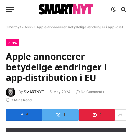
Smartnyt
»
Apps
»
Apple annoncerer betydelige ændringer i app-distribution i EU
APPS
Apple annoncerer
betydelige ændringer i
app-distribution i EU
By
SMARTNYT
5. May 2024
No Comments
3 Mins Read