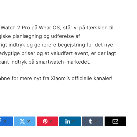
Watch 2 Pro på Wear OS, står vi på tærsklen til
giske planlægning og udførelse af
rigt indtryk og generere begejstring for det nye
ygtige priser og et veludført event, er der lagt
arkant indtryk på smartwatch-markedet.
åbne for mere nyt fra Xiaomi’s officielle kanaler!
Facebook
Twitter
Pinterest
LinkedIn
Tumblr
Email