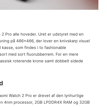
h 2 Pro alle hoveder. Uret er udstyret med en
ng på 466×466, der lover en knivskarp visuel
l
kasse, som findes i to fashionable
sort med sort fluorubberrem. For en mere
klassisk roterende krone samt dobbelt sidede
id
Xiaomi Watch 2 Pro er drevet af den lynhurtige
 en 4nm processor, 2GB LPDDR4X RAM og 32GB