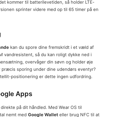
et kommer til batterilevetiden, så holder LTE-
sionen sprinter videre med op til 65 timer på en
g
tande
kan du spore dine fremskridt i et væld af
M vandresistent, så du kan roligt dykke ned i
mensætning, overvåger din søvn og holder øje
r præcis sporing under dine udendørs eventyr?
lit-positionering er dette ingen udfordring.
oogle Apps
direkte på dit håndled. Med Wear OS til
Betal nemt med
Google Wallet
eller brug NFC til at