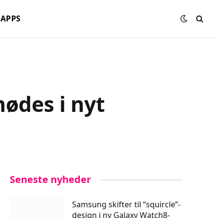
APPS
mødes i nyt
Seneste nyheder
Samsung skifter til “squircle”-
design i ny Galaxy Watch8-