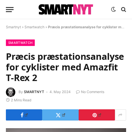
Smartnyt
»
Smartwatch
»
Præcis præstationsanalyse for cyklister med Amazfit T-Rex 2
SMARTWATCH
Præcis præstationsanalyse
for cyklister med Amazfit
T-Rex 2
By
SMARTNYT
4. May 2024
No Comments
2 Mins Read