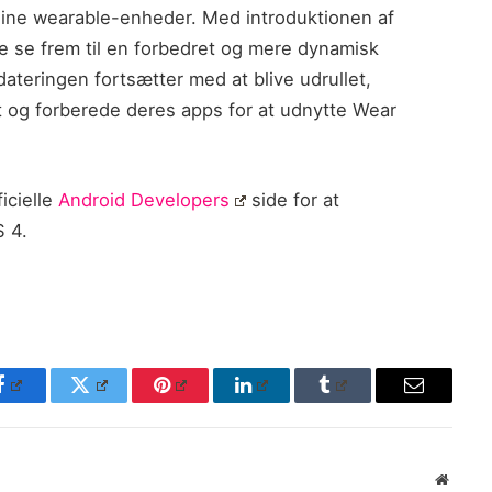
 sine wearable-enheder. Med introduktionen af
e se frem til en forbedret og mere dynamisk
teringen fortsætter med at blive udrullet,
tet og forberede deres apps for at udnytte Wear
icielle
Android Developers
side for at
S 4.
Facebook
Twitter
Pinterest
LinkedIn
Tumblr
Email
Websit