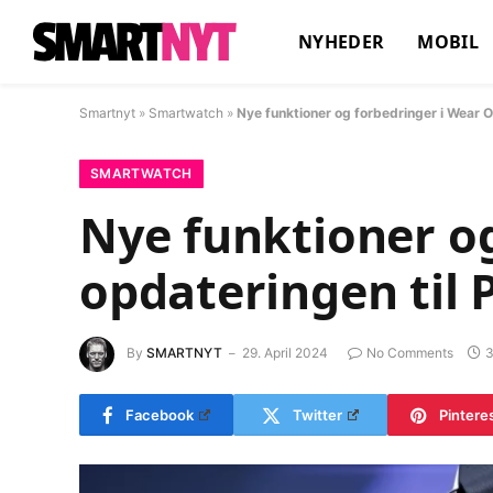
NYHEDER
MOBIL
Smartnyt
»
Smartwatch
»
Nye funktioner og forbedringer i Wear O
SMARTWATCH
Nye funktioner og
opdateringen til 
By
SMARTNYT
29. April 2024
No Comments
3
Facebook
Twitter
Pintere