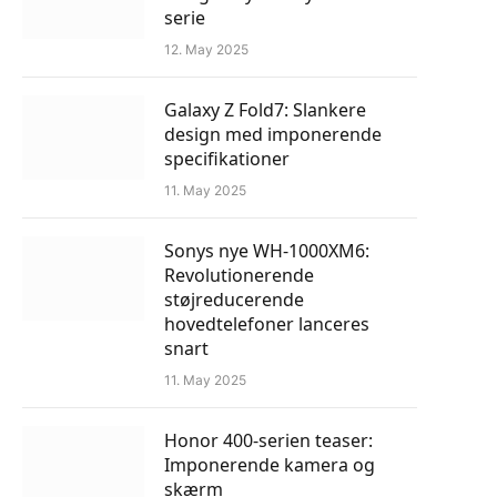
serie
12. May 2025
Galaxy Z Fold7: Slankere
design med imponerende
specifikationer
11. May 2025
Sonys nye WH-1000XM6:
Revolutionerende
støjreducerende
hovedtelefoner lanceres
snart
11. May 2025
Honor 400-serien teaser:
Imponerende kamera og
skærm