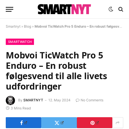
Smartnyt
»
Blog
»
Mobvoi TicWatch Pro 5 Enduro – En robust følgesvend til alle livets udfordringer
SMARTWATCH
Mobvoi TicWatch Pro 5
Enduro – En robust
følgesvend til alle livets
udfordringer
By
SMARTNYT
12. May 2024
No Comments
3 Mins Read