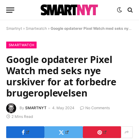
Smartnyt
»
Smartwatch
»
Google opdaterer Pixel Watch med seks nye urskiver for at forbedre brugeroplevelsen
SMARTWATCH
Google opdaterer Pixel
Watch med seks nye
urskiver for at forbedre
brugeroplevelsen
By
SMARTNYT
4. May 2024
No Comments
2 Mins Read