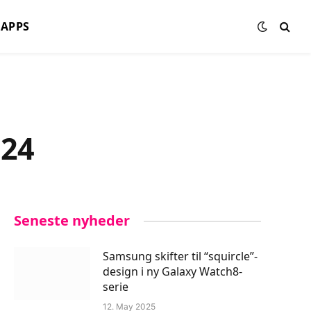
APPS
024
Seneste nyheder
Samsung skifter til “squircle”-
design i ny Galaxy Watch8-
serie
12. May 2025