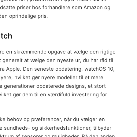
nedsatte priser hos forhandlere som Amazon og
den oprindelige pris.
atch
ære en skræmmende opgave at vælge den rigtige
 generelt at vælge den nyeste ur, du har råd til
 fra Apple. Den seneste opdatering, watchOS 10,
yere, hvilket gør nyere modeller til et mere
re generationer opdaterede designs, et stort
lket gør dem til en værdifuld investering for
ikke behov og præferencer, når du vælger en
e sundheds- og sikkerhedsfunktioner, tilbyder
ektrum af sensorer og muligheder. På den anden