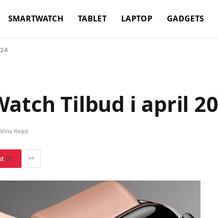
SMARTWATCH
TABLET
LAPTOP
GADGETS
024
atch Tilbud i april 2
Mins Read
st