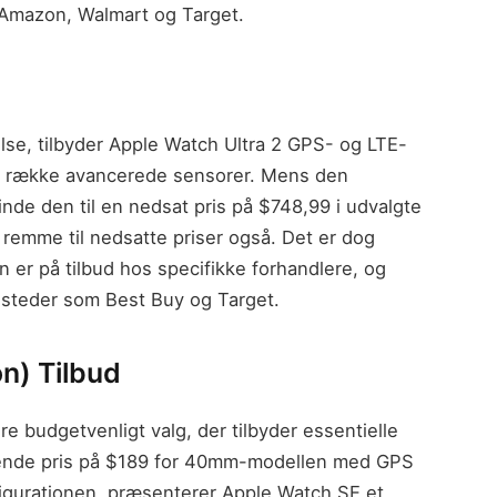
 Amazon, Walmart og Target.
se, tilbyder Apple Watch Ultra 2 GPS- og LTE-
n række avancerede sensorer. Mens den
finde den til en nedsat pris på $748,99 i udvalgte
 remme til nedsatte priser også. Det er dog
un er på tilbud hos specifikke forhandlere, og
 steder som Best Buy og Target.
n) Tilbud
 budgetvenligt valg, der tilbyder essentielle
ærende pris på $189 for 40mm-modellen med GPS
figurationen, præsenterer Apple Watch SE et