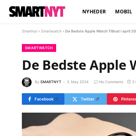
NYHEDER
MOBIL
Smartnyt
»
Smartwatch
»
De Bedste Apple Watch Tilbud i april 2
SMARTWATCH
De Bedste Apple W
By
SMARTNYT
3. May 2024
No Comments
3 
Facebook
Twitter
Pintere