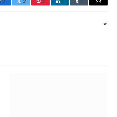
Facebook
Twitter
Pinterest
LinkedIn
Tumblr
Email
Websit