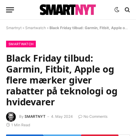
Smartnyt
»
Smartwatch
»
Black Friday tilbud: Garmin, Fitbit, Apple og flere mærker giver rabatter på teknologi og hvidevarer
SMARTWATCH
Black Friday tilbud:
Garmin, Fitbit, Apple og
flere mærker giver
rabatter på teknologi og
hvidevarer
By
SMARTNYT
4. May 2024
No Comments
1 Min Read