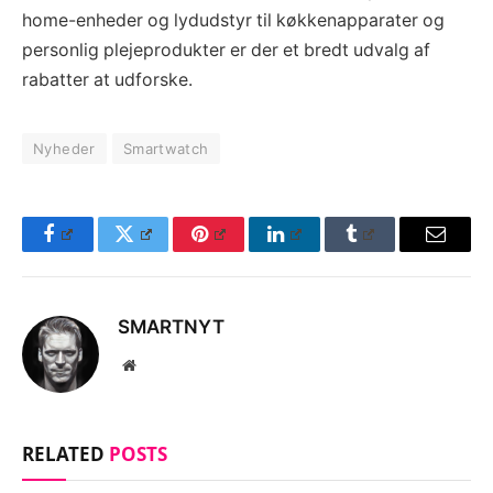
home-enheder og lydudstyr til køkkenapparater og
personlig plejeprodukter er der et bredt udvalg af
rabatter at udforske.
Nyheder
Smartwatch
Facebook
Twitter
Pinterest
LinkedIn
Tumblr
Email
SMARTNYT
Website
RELATED
POSTS