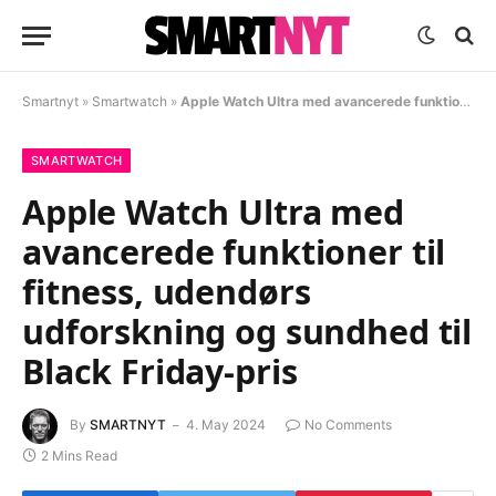
Smartnyt
»
Smartwatch
»
Apple Watch Ultra med avancerede funktioner til fitness, udendørs udforskning og sundhed til Black Friday-pris
SMARTWATCH
Apple Watch Ultra med
avancerede funktioner til
fitness, udendørs
udforskning og sundhed til
Black Friday-pris
By
SMARTNYT
4. May 2024
No Comments
2 Mins Read