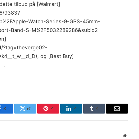
dette tilbud på [Walmart]
06/9383?
p%2FApple-Watch-Series-9-GPS-45mm-
Sport-Band-S-M%2F5032289286&subId2=
on]
/?tag=theverge02-
4__t_w__d_D), og [Best Buy]
】.
Facebook
Twitter
Pinterest
LinkedIn
Tumblr
Email
Websit