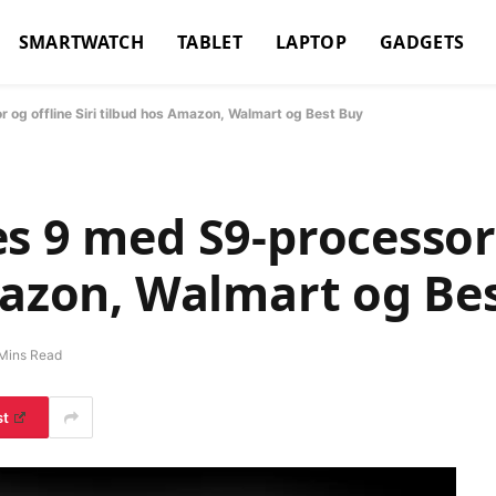
SMARTWATCH
TABLET
LAPTOP
GADGETS
og offline Siri tilbud hos Amazon, Walmart og Best Buy
s 9 med S9-processor 
mazon, Walmart og Be
Mins Read
st