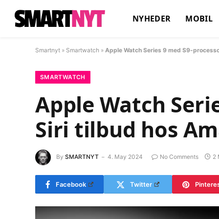
NYHEDER
MOBIL
Smartnyt
»
Smartwatch
»
Apple Watch Series 9 med S9-processor 
SMARTWATCH
Apple Watch Serie
Siri tilbud hos A
By
SMARTNYT
4. May 2024
No Comments
2 
Facebook
Twitter
Pintere