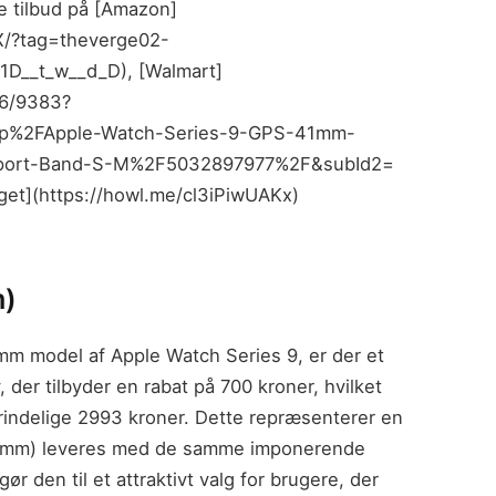
te tilbud på [Amazon]
/?tag=theverge02-
D__t_w__d_D), [Walmart]
06/9383?
p%2FApple-Watch-Series-9-GPS-41mm-
-Sport-Band-S-M%2F5032897977%2F&subId2=
get](https://howl.me/cl3iPiwUAKx)
m)
5mm model af Apple Watch Series 9, er der et
 der tilbyder en rabat på 700 kroner, hvilket
prindelige 2993 kroner. Dette repræsenterer en
(45mm) leveres med de samme imponerende
r den til et attraktivt valg for brugere, der