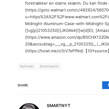
foretrækker en større skærm. Du kan finde 
(https://goto.walmart.com/c/482924/5657
u=https%3A%2F%2Fwww.walmart.com%2Fi
Midnight-Aluminum-Case-with-Midnight-
[]vg[p]21053250[i]JK0Ak4[t]w[d]D), [Amaz
(https://www.amazon.com/dp/B0CHX13ZGM
20&ascsubtag=___vg__p_21053250__i_JK0Ak
(https://howl.me/cl3iV7ePfNd)【10†source
Nyheder
Smartwatch
SHARE.
SMARTNYT