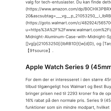
valg for tech-entusiaster. Du kan finde det
(https://www.amazon.com/dp/B0CHX3PBRX
20&ascsubtag=___vg__p_21053250__i_lbRB1
(https://goto.walmart.com/c/482924/5657
u=https%3A%2F%2Fwww.walmart.com%2Fi
Midnight-Aluminum-Case-with-Midnight
[]vg[p]21053250[i]lbRB1D[t]w[d]D), og [Tar
【9†source】.
Apple Watch Series 9 (45m
For dem der er interesseret i den større 4
tilbud tilgængeligt hos Walmart og Best Buy,
bringer prisen ned til 2293 kroner fra de o
16% rabat på den normale pris. Series 9 
funktioner som sin mindre modpart, hvilket gø