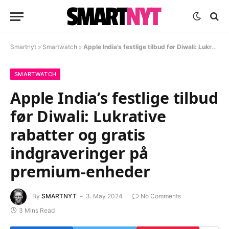
Smartnyt
»
Smartwatch
»
Apple India’s festlige tilbud før Diwali: Lukrative rabatter og gratis indgraveringer på premium-enheder
SMARTWATCH
Apple India’s festlige tilbud
før Diwali: Lukrative
rabatter og gratis
indgraveringer på
premium-enheder
By
SMARTNYT
3. May 2024
No Comments
3 Mins Read