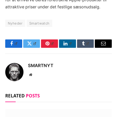
attraktive priser under det festlige sæsonudsalg.
Nyheder
Smartwatch
Facebook
Twitter
Pinterest
LinkedIn
Tumblr
Email
SMARTNYT
Website
RELATED
POSTS