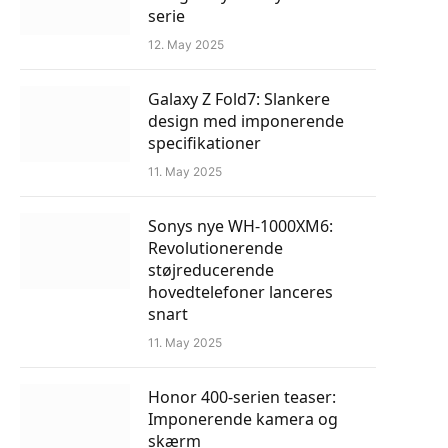
serie
12. May 2025
Galaxy Z Fold7: Slankere
design med imponerende
specifikationer
11. May 2025
Sonys nye WH-1000XM6:
Revolutionerende
støjreducerende
hovedtelefoner lanceres
snart
11. May 2025
Honor 400-serien teaser:
Imponerende kamera og
skærm