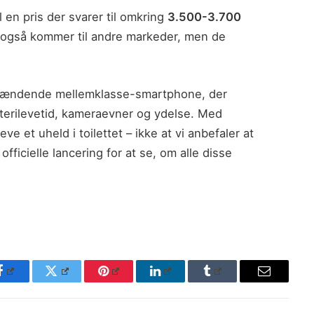
l en pris der svarer til omkring
3.500-3.700
n også kommer til andre markeder, men de
en spændende mellemklasse-smartphone, der
terilevetid, kameraevner og ydelse. Med
e et uheld i toilettet – ikke at vi anbefaler at
fficielle lancering for at se, om alle disse
Facebook
Twitter
Pinterest
LinkedIn
Tumblr
Email