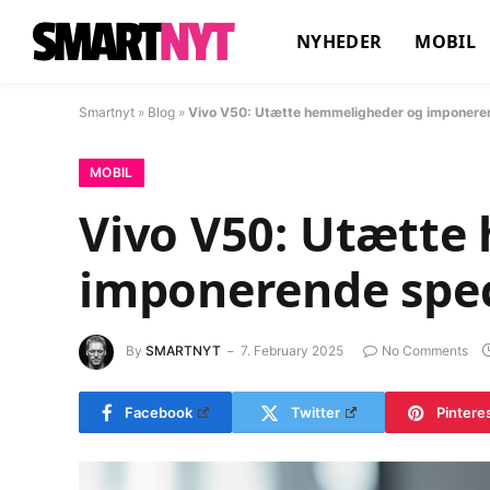
NYHEDER
MOBIL
Smartnyt
»
Blog
»
Vivo V50: Utætte hemmeligheder og imponeren
MOBIL
Vivo V50: Utætte
imponerende spec
By
SMARTNYT
7. February 2025
No Comments
Facebook
Twitter
Pintere