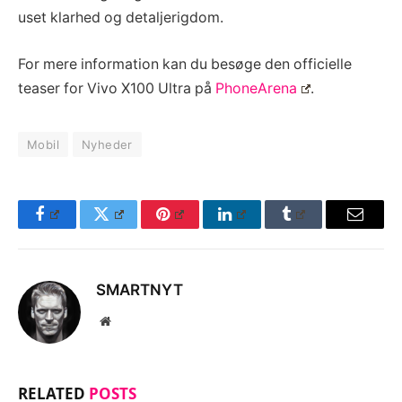
uset klarhed og detaljerigdom.
For mere information kan du besøge den officielle
teaser for Vivo X100 Ultra på
PhoneArena
.
Mobil
Nyheder
Facebook
Twitter
Pinterest
LinkedIn
Tumblr
Email
SMARTNYT
Website
RELATED
POSTS