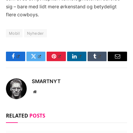
sig – bare med lidt mere ørkenstand og betydeligt
flere cowboys.
Mobil
Nyheder
Facebook
Twitter
Pinterest
LinkedIn
Tumblr
Email
SMARTNYT
Website
RELATED
POSTS