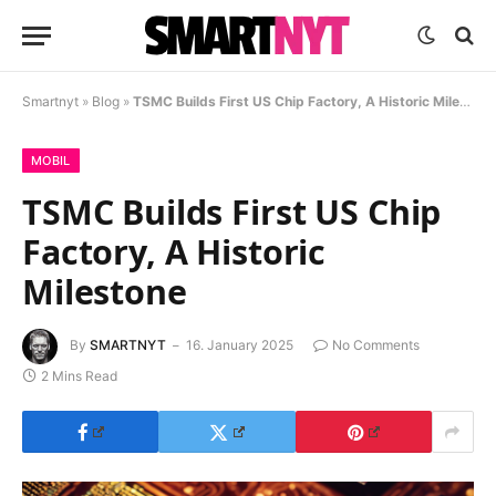
Smartnyt
»
Blog
»
TSMC Builds First US Chip Factory, A Historic Milestone
MOBIL
TSMC Builds First US Chip
Factory, A Historic
Milestone
By
SMARTNYT
16. January 2025
No Comments
2 Mins Read