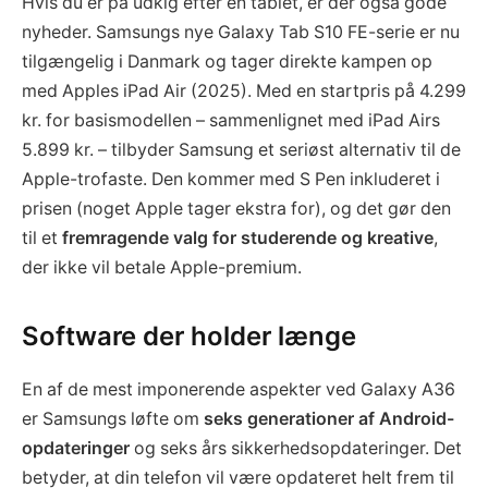
Hvis du er på udkig efter en tablet, er der også gode
nyheder. Samsungs nye Galaxy Tab S10 FE-serie er nu
tilgængelig i Danmark og tager direkte kampen op
med Apples iPad Air (2025). Med en startpris på 4.299
kr. for basismodellen – sammenlignet med iPad Airs
5.899 kr. – tilbyder Samsung et seriøst alternativ til de
Apple-trofaste. Den kommer med S Pen inkluderet i
prisen (noget Apple tager ekstra for), og det gør den
til et
fremragende valg for studerende og kreative
,
der ikke vil betale Apple-premium.
Software der holder længe
En af de mest imponerende aspekter ved Galaxy A36
er Samsungs løfte om
seks generationer af Android-
opdateringer
og seks års sikkerhedsopdateringer. Det
betyder, at din telefon vil være opdateret helt frem til