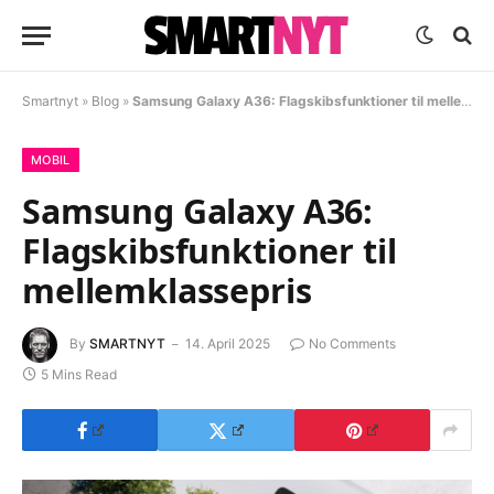
Smartnyt
»
Blog
»
Samsung Galaxy A36: Flagskibsfunktioner til mellemklassepris
MOBIL
Samsung Galaxy A36:
Flagskibsfunktioner til
mellemklassepris
By
SMARTNYT
14. April 2025
No Comments
5 Mins Read