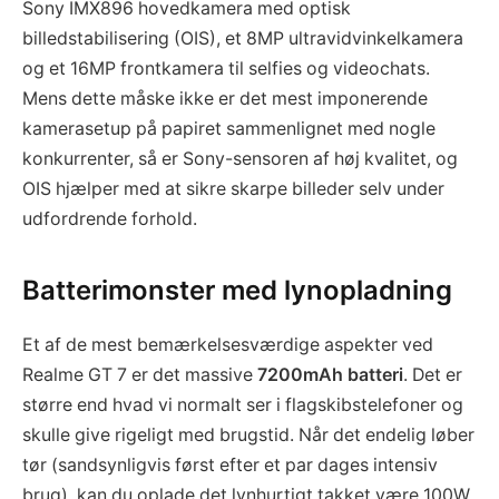
Sony IMX896 hovedkamera med optisk
billedstabilisering (OIS), et 8MP ultravidvinkelkamera
og et 16MP frontkamera til selfies og videochats.
Mens dette måske ikke er det mest imponerende
kamerasetup på papiret sammenlignet med nogle
konkurrenter, så er Sony-sensoren af høj kvalitet, og
OIS hjælper med at sikre skarpe billeder selv under
udfordrende forhold.
Batterimonster med lynopladning
Et af de mest bemærkelsesværdige aspekter ved
Realme GT 7 er det massive
7200mAh batteri
. Det er
større end hvad vi normalt ser i flagskibstelefoner og
skulle give rigeligt med brugstid. Når det endelig løber
tør (sandsynligvis først efter et par dages intensiv
brug), kan du oplade det lynhurtigt takket være 100W