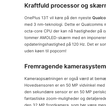
Kraftfuld processor og skæ
OnePlus 13T vil køre på den nyeste
Qualco
med 3 nm-teknologi. Dette er Qualcomms m
octa-core CPU der kan nå hastigheder på op
tommer AMOLED-skærm med en imponerende
opdateringshastighed på 120 Hz. Det er som 
uden køen til popcorn!
Fremragende kamerasystem
Kameraopsætningen er også værd at bemæ
Hovedsensoren er en 50 MP vidvinkel med op
den sekundære sensor er en 50 MP periskop
fantastiske zoom-muligheder og detaljerede 
den 32 MP frontkamera, som bør være mere e