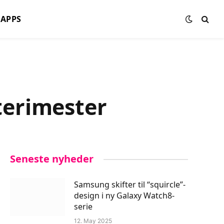
APPS
terimester
Seneste nyheder
Samsung skifter til “squircle”-
design i ny Galaxy Watch8-
serie
12. May 2025