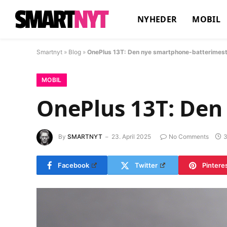
NYHEDER
MOBIL
Smartnyt
»
Blog
»
OnePlus 13T: Den nye smartphone-batterimes
MOBIL
OnePlus 13T: Den
By
SMARTNYT
23. April 2025
No Comments
3
Facebook
Twitter
Pintere