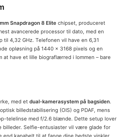
rm
mm Snapdragon 8 Elite
chipset, produceret
est avancerede processor til dato, med en
 til 4,32 GHz. Telefonen vil have en 6,31
 opløsning på 1440 x 3168 pixels og en
at have et lille biograflærred i lommen – bare
rke, med et
dual-kamerasystem på bagsiden
.
tisk billedstabilisering (OIS) og PDAF, mens
-telelinse med f/2.6 blænde. Dette setup lover
billeder. Selfie-entusiaster vil være glade for
nd kapabelt til at fange dine bedste vinkler.