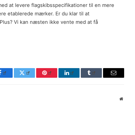
med at levere flagskibsspecifikationer til en mere
e etablerede mærker. Er du klar til at
ePlus? Vi kan næsten ikke vente med at få
Facebook
Twitter
Pinterest
LinkedIn
Tumblr
Email
Websit