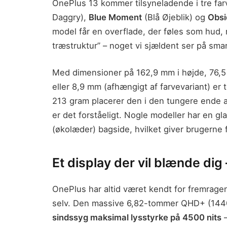
OnePlus 13 kommer tilsyneladende i tre fa
Daggry),
Blue Moment
(Blå Øjeblik) og
Obsi
model får en overflade, der føles som hud,
træstruktur” – noget vi sjældent ser på sma
Med dimensioner på 162,9 mm i højde, 76,5
eller 8,9 mm (afhængigt af farvevariant) er
213 gram placerer den i den tungere ende a
er det forståeligt. Nogle modeller har en g
(økolæder) bagside, hvilket giver brugerne 
Et display der vil blænde dig 
OnePlus har altid været kendt for fremrag
selv. Den massive 6,82-tommer QHD+ (1440
sindssyg maksimal lysstyrke på 4500 nits
–