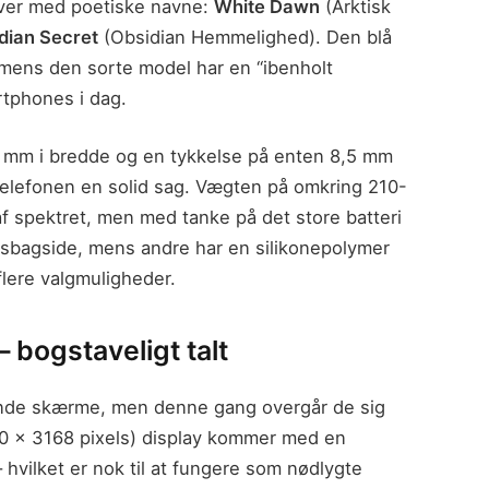
rver med poetiske navne:
White Dawn
(Arktisk
dian Secret
(Obsidian Hemmelighed). Den blå
 mens den sorte model har en “ibenholt
rtphones i dag.
 mm i bredde og en tykkelse på enten 8,5 mm
 telefonen en solid sag. Vægten på omkring 210-
f spektret, men med tanke på det store batteri
lasbagside, mens andre har en silikonepolymer
flere valgmuligheder.
– bogstaveligt talt
ende skærme, men denne gang overgår de sig
 x 3168 pixels) display kommer med en
 hvilket er nok til at fungere som nødlygte