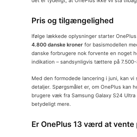
det er tydeligt, at OnePlus ikke vil stå tilba
Pris og tilgængelighed
Ifølge lækkede oplysninger starter OnePlus 13
4.800 danske kroner
for basismodellen me
danske forbrugere nok forvente en noget høj
indikation – sandsynligvis tættere på 7.500-
Med den formodede lancering i juni, kan vi s
detaljer. Spørgsmålet er, om OnePlus kan ho
brugere væk fra Samsung Galaxy S24 Ultra
betydeligt mere.
Er OnePlus 13 værd at vente