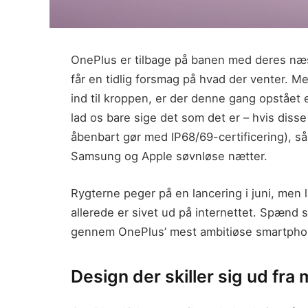
OnePlus er tilbage på banen med deres næste
får en tidlig forsmag på hvad der venter. 
ind til kroppen, er der denne gang opståe
lad os bare sige det som det er – hvis disse
åbenbart gør med IP68/69-certificering), så 
Samsung og Apple søvnløse nætter.
Rygterne peger på en lancering i juni, men l
allerede er sivet ud på internettet. Spænd s
gennem OnePlus’ mest ambitiøse smartphone
Design der skiller sig ud fr