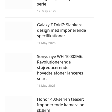
serie
12. May 2025
Galaxy Z Fold7: Slankere
design med imponerende
specifikationer
11. May 2025
Sonys nye WH-1000XM6:
Revolutionerende
støjreducerende
hovedtelefoner lanceres
snart
11. May 2025
Honor 400-serien teaser:
Imponerende kamera og
skærm