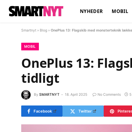
NYHEDER
MOBIL
Smartnyt
»
Blog
»
OnePlus 13: Flagskib med monsterteknik lækket
MOBIL
OnePlus 13: Flag
tidligt
By
SMARTNYT
18. April 2025
No Comments
5
Facebook
Twitter
Pintere