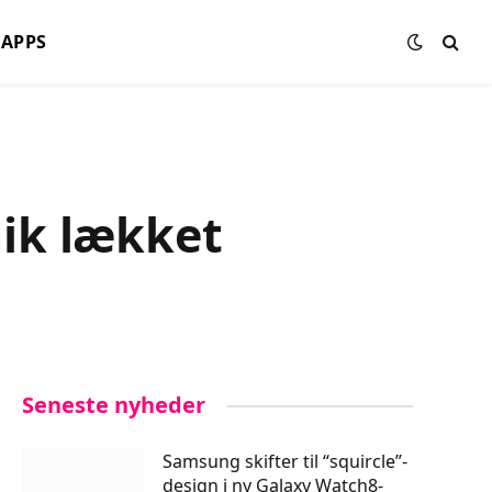
APPS
ik lækket
Seneste nyheder
Samsung skifter til “squircle”-
design i ny Galaxy Watch8-