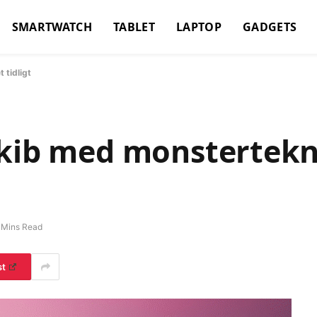
SMARTWATCH
TABLET
LAPTOP
GADGETS
 tidligt
skib med monstertekn
 Mins Read
st