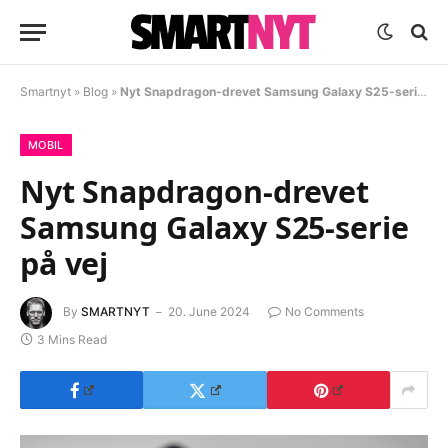
Smartnyt
»
Blog
»
Nyt Snapdragon-drevet Samsung Galaxy S25-serie på vej
MOBIL
Nyt Snapdragon-drevet
Samsung Galaxy S25-serie
på vej
By
SMARTNYT
20. June 2024
No Comments
3 Mins Read