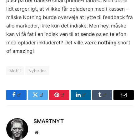
pust på det danske smartphone-marked. Men det er
lidt ærgerligt, at vi ikke får opladeren med i kassen –
måske Nothing burde overveje at lytte til feedback fra
alle markeder, ikke kun det indiske. Men hey, måske
kan vi få fat i en indisk ven til at sende os en telefon
med oplader inkluderet? Det ville være
nothing
short
of amazing!
Mobil
Nyheder
Facebook
Twitter
Pinterest
LinkedIn
Tumblr
Email
SMARTNYT
Website