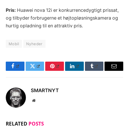
Pris:
Huawei nova 12i er konkurrencedygtigt prissat,
og tilbyder forbrugerne et højtopløsningskamera og
hurtig opladning til en attraktiv pris.
Mobil
Nyheder
Facebook
Twitter
Pinterest
LinkedIn
Tumblr
Email
SMARTNYT
Website
RELATED
POSTS