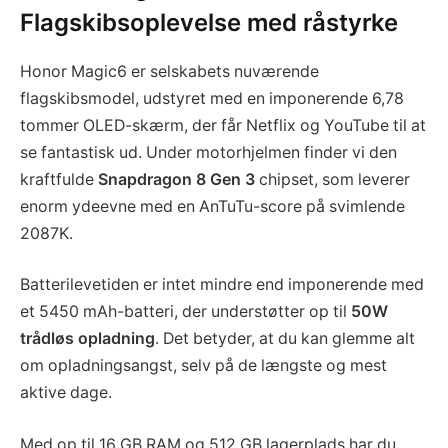
Flagskibsoplevelse med råstyrke
Honor Magic6 er selskabets nuværende
flagskibsmodel, udstyret med en imponerende 6,78
tommer OLED-skærm, der får Netflix og YouTube til at
se fantastisk ud. Under motorhjelmen finder vi den
kraftfulde
Snapdragon 8 Gen 3
chipset, som leverer
enorm ydeevne med en AnTuTu-score på svimlende
2087K.
Batterilevetiden er intet mindre end imponerende med
et 5450 mAh-batteri, der understøtter op til
50W
trådløs opladning
. Det betyder, at du kan glemme alt
om opladningsangst, selv på de længste og mest
aktive dage.
Med op til 16 GB RAM og 512 GB lagerplads har du