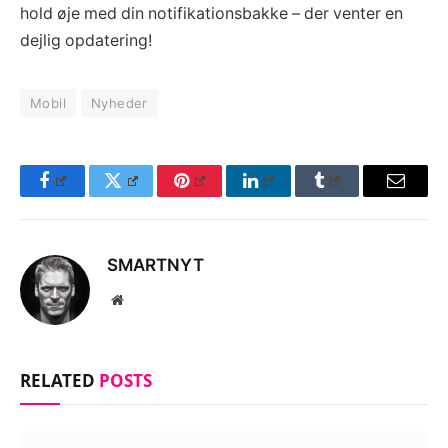
hold øje med din notifikationsbakke – der venter en
dejlig opdatering!
Mobil
Nyheder
Facebook
Twitter
Pinterest
LinkedIn
Tumblr
Email
SMARTNYT
Website
RELATED
POSTS