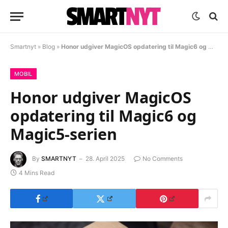
Smartnyt
»
Blog
»
Honor udgiver MagicOS opdatering til Magic6 og Magic5-serien
MOBIL
Honor udgiver MagicOS
opdatering til Magic6 og
Magic5-serien
By
SMARTNYT
28. April 2025
No Comments
4 Mins Read