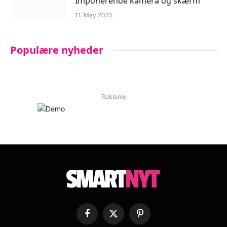
Imponerende kamera og skærm
11. May 2025
Populære nyheder
Reklame
Facebook
X
Pinterest