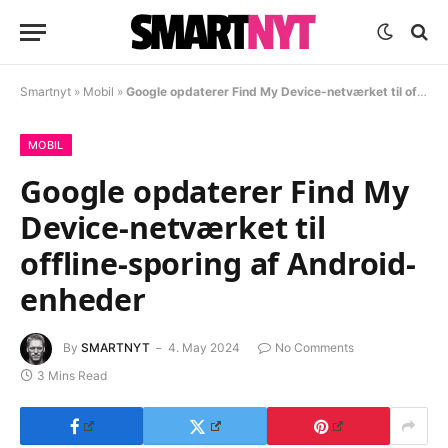
Smartnyt
»
Mobil
»
Google opdaterer Find My Device-netværket til offline-sporing af Android-enheder
MOBIL
Google opdaterer Find My
Device-netværket til
offline-sporing af Android-
enheder
By
SMARTNYT
4. May 2024
No Comments
3 Mins Read