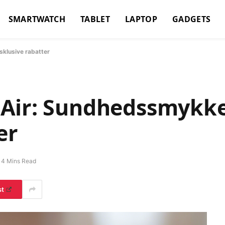
SMARTWATCH
TABLET
LAPTOP
GADGETS
klusive rabatter
 Air: Sundhedssmykk
er
4 Mins Read
st