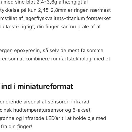
n med sine blot 2,4-3,6g afhængigt af
 tykkelse på kun 2,45-2,8mm er ringen nærmest
stillet af jagerflyskvalitets-titanium forstærket
 læste rigtigt, din finger kan nu prale af at
lergen epoxyresin, så selv de mest følsomme
t er som at kombinere rumfartsteknologi med et
ind i miniatureformat
nerende arsenal af sensorer: infrarød
dicinsk hudtemperatursensor og 6-akset
ønne og infrarøde LED’er til at holde øje med
fra din finger!