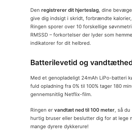
Den
registrerer dit hjerteslag
, dine bevægel
give dig indsigt i skridt, forbrændte kalorier
Ringen sporer over 10 forskellige søvnmetr
RMSSD – forkortelser der lyder som hemmel
indikatorer for dit helbred.
Batterilevetid og vandtæthed
Med et genopladeligt 24mAh LiPo-batteri kø
fuld opladning fra 0% til 100% tager 180 minu
gennemsnitlig Netflix-film.
Ringen er
vandtæt ned til 100 meter
, så du
hurtig bruser eller beslutter dig for at leg
mange dyrere dykkerure!