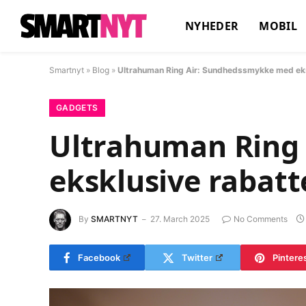
NYHEDER
MOBIL
Smartnyt
»
Blog
»
Ultrahuman Ring Air: Sundhedssmykke med eks
GADGETS
Ultrahuman Ring
eksklusive rabatt
By
SMARTNYT
27. March 2025
No Comments
Facebook
Twitter
Pintere