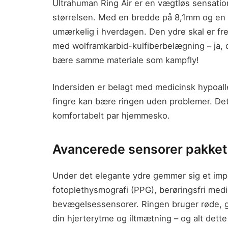
Ultrahuman Ring Air er en vægtløs sensatio
størrelsen. Med en bredde på 8,1mm og en
umærkelig i hverdagen. Den ydre skal er frem
med wolframkarbid-kulfiberbelægning – ja, du
bære samme materiale som kampfly!
Indersiden er belagt med medicinsk hypoal
fingre kan bære ringen uden problemer. De
komfortabelt par hjemmesko.
Avancerede sensorer pakket 
Under det elegante ydre gemmer sig et impo
fotoplethysmografi (PPG), berøringsfri me
bevægelsessensorer. Ringen bruger røde, gr
din hjerterytme og iltmætning – og alt dette 