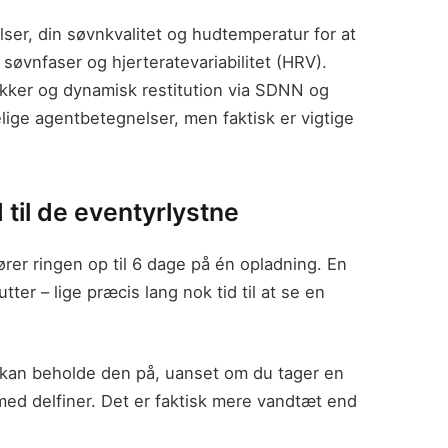
ser, din søvnkvalitet og hudtemperatur for at
, søvnfaser og hjerteratevariabilitet (HRV).
ikker og dynamisk restitution via SDNN og
ige agentbetegnelser, men faktisk er vigtige
 til de eventyrlystne
rer ringen op til 6 dage på én opladning. En
tter – lige præcis lang nok tid til at se en
 kan beholde den på, uanset om du tager en
e med delfiner. Det er faktisk mere vandtæt end