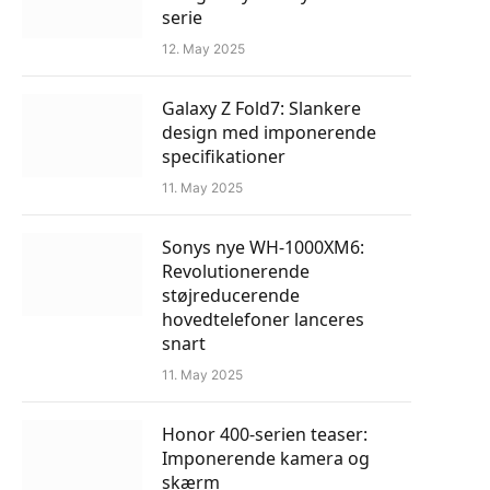
serie
12. May 2025
Galaxy Z Fold7: Slankere
design med imponerende
specifikationer
11. May 2025
Sonys nye WH-1000XM6:
Revolutionerende
støjreducerende
hovedtelefoner lanceres
snart
11. May 2025
Honor 400-serien teaser:
Imponerende kamera og
skærm