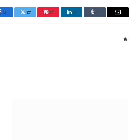
Facebook
Twitter
Pinterest
LinkedIn
Tumblr
Email
Websit