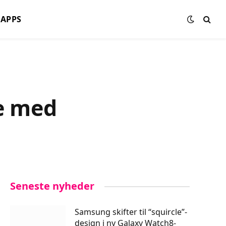
APPS
e med
Seneste nyheder
Samsung skifter til “squircle”-
design i ny Galaxy Watch8-