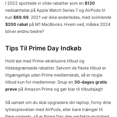
I 2022 spottede vi vilde rabatter som en
$120
nedsættelse på Apple Watch Series 7 og AirPods til
kun
$89.99
. 2021 var ikke anderledes, med svimlende
$200 rabat
på M1 MacBooks. Hvem ved, måske 2024
bliver endnu bedre?
Tips Til Prime Day Indkøb
Hold øje med Prime-eksklusive tilbud og
tidsbegrænsede rabatter. Selvom de fleste tilbud er
tilgængelige uden Prime medlemskab, så er nogle
tilbud kun for medlemmer. Snup en
30-dages gratis
prøve
på Amazon Prime og gør klar til tilbudsjagt!
Så uanset om du skal opgradere din laptop, forny dine
lytteoplevelser med AirPods, eller bare trænger til
flere gadgets, så er Prime Day den perfekte mulighed